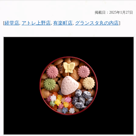
掲載日：2025年1月27日
[
経堂店
,
アトレ上野店
,
有楽町店
,
グランスタ丸の内店
]