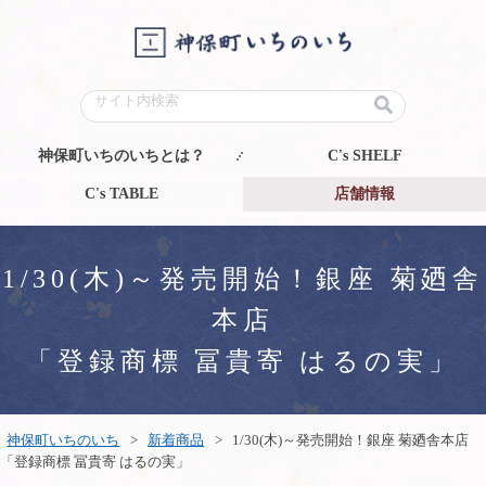
神保町いちのいちとは？
C's SHELF
C's TABLE
店舗情報
1/30(木)～発売開始！銀座 菊廼舎
本店
「登録商標 冨貴寄 はるの実」
神保町いちのいち
>
新着商品
>
1/30(木)～発売開始！銀座 菊廼舎本店
「登録商標 冨貴寄 はるの実」